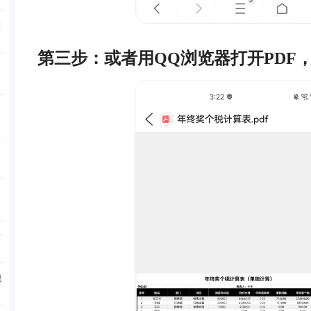
签
第三步：或者用QQ浏览器打开PDF
名
文
功
就
Q
现