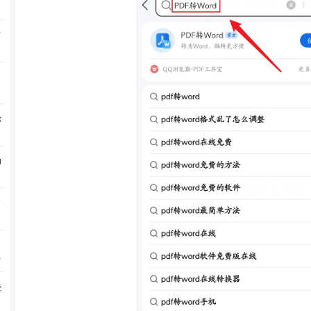
F
你
功
了
分
接