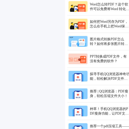
ord 文档里
Word怎么转PDF？这个软
件可以免费将Word 转化
PDF
如何把Word另存为PDF，
怎么在手机上把Word保存
成PDF
图片格式转换PDF怎么
转？如何将多张图片转成
PDF文档？这个免费的软
件， 在手机上就可以把图
PPT转换成PDF文件，有
片转成PDF
没有免费的软件？
探寻手机QQ浏览器神奇
能，轻松解决PDF文件压
缩难题！
推荐 | QQ浏览器：PDF瘦
身，轻松压缩文件大小！
种草！手机QQ浏览器的P
DF瘦身功能，让PDF文件
大小瞬间变小！
推荐一个pdf压缩工具——