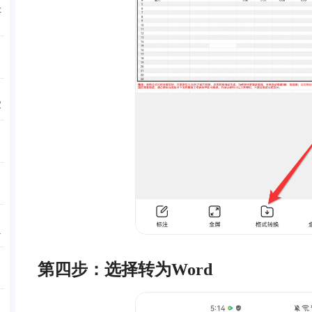
让
定
实
第四步：选择转为Word