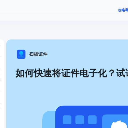
攻略
种
扫描证件
，
如何快速将证件电子化？试
Q
扫