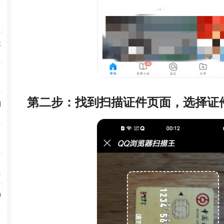
生
！
第二步：找到扫描证件页面，选择证
别
的
功