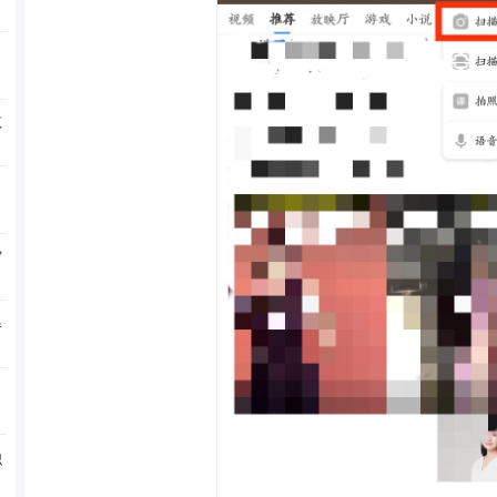
原
写
卷
识