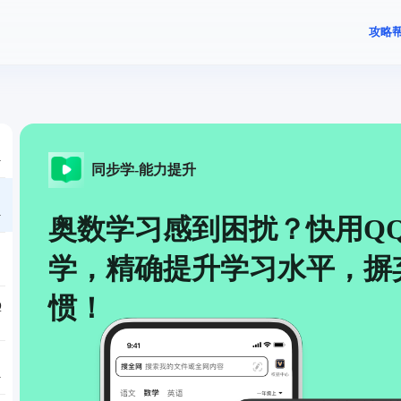
攻略
，
同步学-能力提升
提
奥数学习感到困扰？快用Q
学，精确提升学习水平，摒
惯！
Q
系