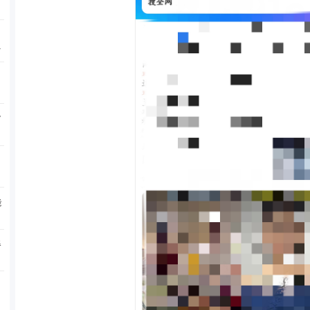
能
富
能
器