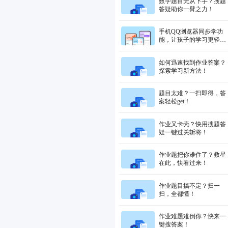
数学题目无从下手？搜题
答疑助你一臂之力！
手机QQ浏览器同步学功
能，让孩子的学习更轻
松！
如何迅速找到作业答案？
探索学习新方法！
题目太难？一扫即得，答
案轻松get！
作业又卡壳？快用搜题答
疑一键过关斩将！
作业题把你难住了？救星
在此，快看过来！
作业题目搞不定？扫一
扫，全都懂！
作业难题难倒你？快来一
键搜答案！