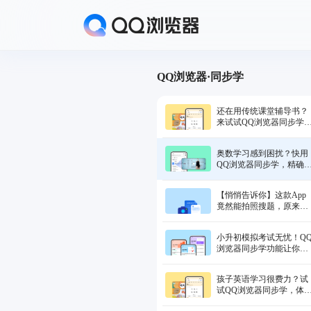
QQ浏览器·同步学
还在用传统课堂辅导书？
来试试QQ浏览器同步学
海量辅导内容一触即达
奥数学习感到困扰？快用
QQ浏览器同步学，精确
升学习水平，摒弃无效刷
题习惯！
【悄悄告诉你】这款App
竟然能拍照搜题，原来名
师就在你身边！
小升初模拟考试无忧！Q
浏览器同步学功能让你备
考更轻松
孩子英语学习很费力？试
试QQ浏览器同步学，体
化学习课本知识点，单词